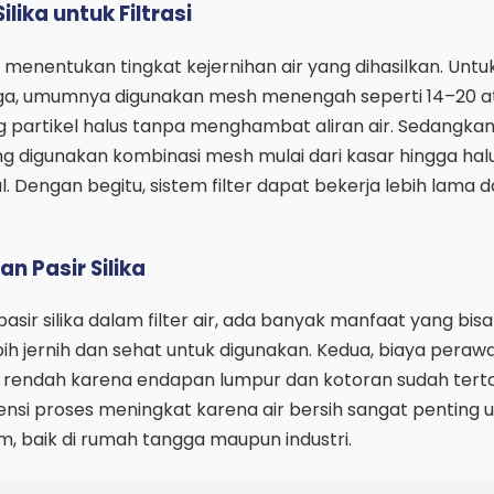
lika untuk Filtrasi
a menentukan tingkat kejernihan air yang dihasilkan. Untu
a, umumnya digunakan mesh menengah seperti 14–20 a
partikel halus tanpa menghambat aliran air. Sedangkan
ing digunakan kombinasi mesh mulai dari kasar hingga hal
mal. Dengan begitu, sistem filter dapat bekerja lebih lama 
 Pasir Silika
r silika dalam filter air, ada banyak manfaat yang bisa
bih jernih dan sehat untuk digunakan. Kedua, biaya peraw
h rendah karena endapan lumpur dan kotoran sudah tert
isiensi proses meningkat karena air bersih sangat penting 
em, baik di rumah tangga maupun industri.