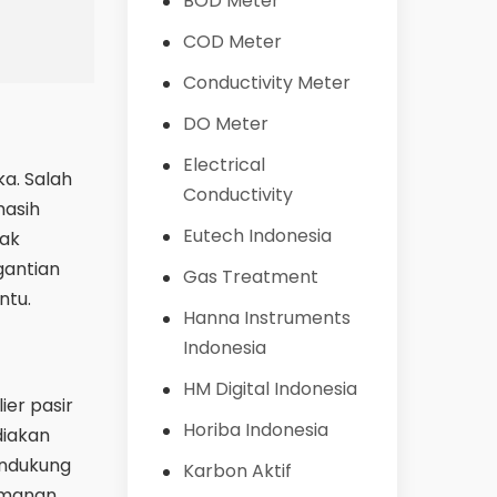
BOD Meter
COD Meter
Conductivity Meter
DO Meter
Electrical
ka. Salah
Conductivity
masih
Eutech Indonesia
dak
gantian
Gas Treatment
ntu.
Hanna Instruments
Indonesia
HM Digital Indonesia
ier pasir
Horiba Indonesia
diakan
endukung
Karbon Aktif
yamanan