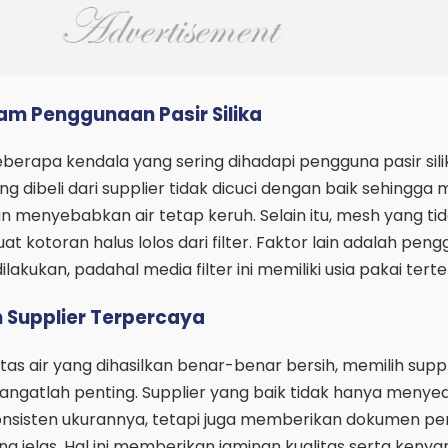
m Penggunaan Pasir Silika
eberapa kendala yang sering dihadapi pengguna pasir sili
g dibeli dari supplier tidak dicuci dengan baik sehingga 
menyebabkan air tetap keruh. Selain itu, mesh yang ti
 kotoran halus lolos dari filter. Faktor lain adalah peng
dilakukan, padahal media filter ini memiliki usia pakai terte
 Supplier Terpercaya
as air yang dihasilkan benar-benar bersih, memilih suppl
sangatlah penting. Supplier yang baik tidak hanya menye
n konsisten ukurannya, tetapi juga memberikan dokumen p
ng jelas. Hal ini memberikan jaminan kualitas serta ken