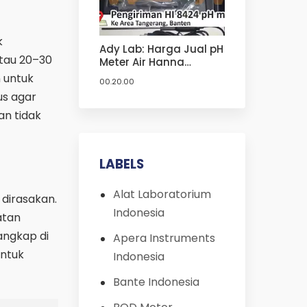
k
Ady Lab: Harga Jual pH
tau 20–30
Meter Air Hanna
Instruments HI 8424
 untuk
00.20.00
Termurah | Harga Jual
us agar
pH Meter Hanna
dan tidak
LABELS
Alat Laboratorium
 dirasakan.
Indonesia
atan
angkap di
Apera Instruments
untuk
Indonesia
Bante Indonesia