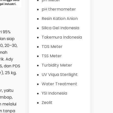
pH thermometer
Resin Kation Anion
Silica Gel Indonesia
ri 95%
Takemura Indonesia
an siap
0, 20–30,
TDS Meter
umah
TSS Meter
ik. Ady
Turbidity Meter
S, dan PDS
), 25 kg,
UV Viqua Sterilight
Water Treatment
, yaitu
YSI Indonesia
lembap,
Zeolit
h melalui
an tanpa