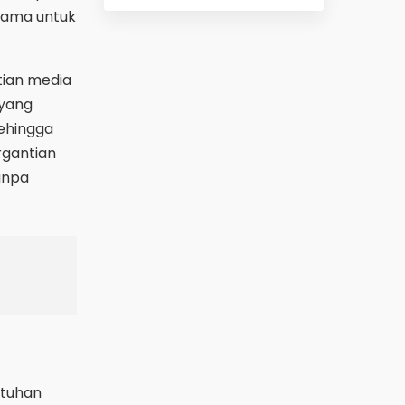
tama untuk
tian media
 yang
sehingga
rgantian
tanpa
utuhan