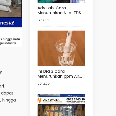
Ady Lab: Cara
Menurunkan Nilai TDS
Air | Harga Jual TDS
17.57.00
Meter | Harga TDS
Meter dan pH meter
Hidroponik | Digital
Ini Dia 3 Cara
am
Menurunkan ppm Air
Baku Hidroponik! | Ady
00.12.00
ri.
Water Jual Media Filter
k dapat
, hingga