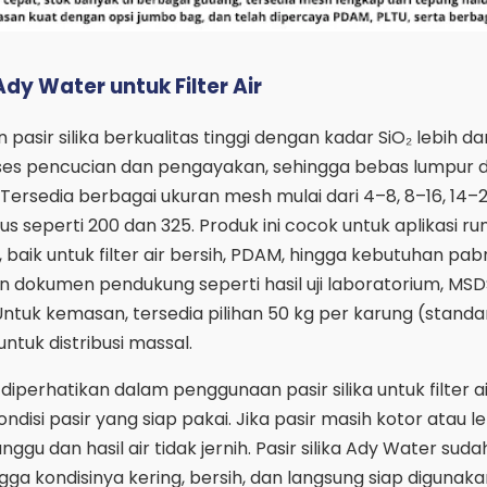
Ady Water untuk Filter Air
asir silika berkualitas tinggi dengan kadar SiO₂ lebih da
ses pencucian dan pengayakan, sehingga bebas lumpur d
. Tersedia berbagai ukuran mesh mulai dari 4–8, 8–16, 14–2
s seperti 200 dan 325. Produk ini cocok untuk aplikasi r
baik untuk filter air bersih, PDAM, hingga kebutuhan pabr
 dokumen pendukung seperti hasil uji laboratorium, MSD
ntuk kemasan, tersedia pilihan 50 kg per karung (standar
ntuk distribusi massal.
diperhatikan dalam penggunaan pasir silika untuk filter air
ndisi pasir yang siap pakai. Jika pasir masih kotor atau 
anggu dan hasil air tidak jernih. Pasir silika Ady Water suda
ga kondisinya kering, bersih, dan langsung siap digunak