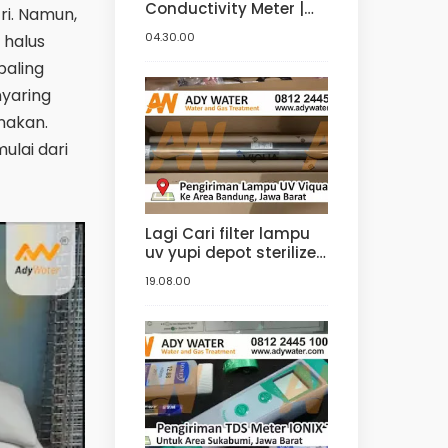
Conductivity Meter |
ri. Namun,
Jual Conductivity
04.30.00
 halus
Meter di Bandung.
Tangerang, Bogor,
paling
Jakarta
nyaring
unakan.
mulai dari
Lagi Cari filter lampu
uv yupi depot sterilizer
? Ke ady water saja,
19.08.00
distributor yupi lampu
filter uv yang jual uv
sterilizer dengan
harga uv sterilizer
terbaik