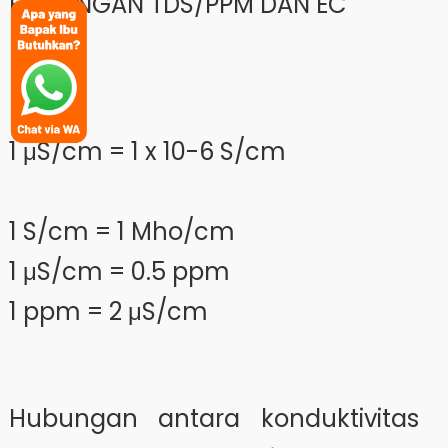
HUBUNGAN TDS/PPM DAN EC
1 μS/cm = 1 x 10-6 S/cm
1 S/cm = 1 Mho/cm
1 μS/cm = 0.5 ppm
1 ppm = 2 μS/cm
Hubungan antara konduktivitas