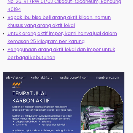
No. 26, RT/RW 01/02 Cikadut-Cicaheum, Bandung
40194
Bapak Ibu bisa beli arang aktif kiloan, namun
khusus yang arang aktif lokal
Untuk arang aktif impor, kami hanya jual dalam
kemasan 25 kilogram per karung
Penggunaan arang aktif lokal dan impor untuk
berbagai kebutuhan