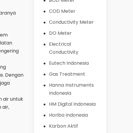
BOD Meter
COD Meter
taranya
Conductivity Meter
DO Meter
stem
latan
Electrical
engering
Conductivity
Eutech Indonesia
ing
Gas Treatment
as. Dengan
jaga
Hanna Instruments
Indonesia
 air untuk
HM Digital Indonesia
air,
Horiba Indonesia
Karbon Aktif