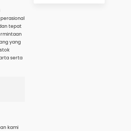
i
perasional
dan tepat
ermintaan
dang yang
stok
arta serta
uan kami