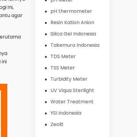
i ini,
pH thermometer
antu agar
Resin Kation Anion
Silica Gel Indonesia
 terutama
Takemura Indonesia
anya
TDS Meter
ini
TSS Meter
Turbidity Meter
UV Viqua Sterilight
Water Treatment
YSI Indonesia
Zeolit