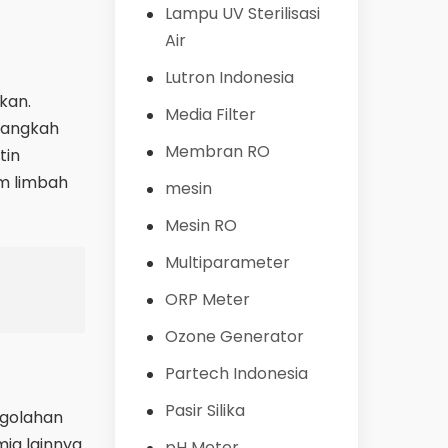
Lampu UV Sterilisasi
Air
Lutron Indonesia
kan.
Media Filter
-langkah
Membran RO
tin
um limbah
mesin
Mesin RO
Multiparameter
ORP Meter
Ozone Generator
Partech Indonesia
Pasir Silika
ngolahan
mia lainnya
pH Meter