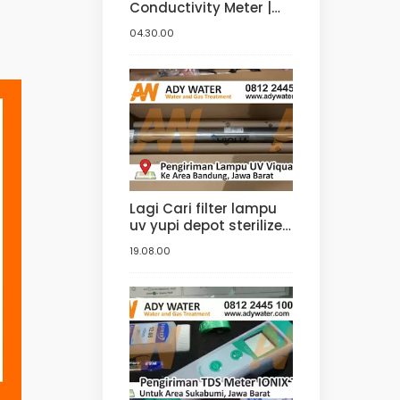
Conductivity Meter |
Jual Conductivity
04.30.00
Meter di Bandung.
Tangerang, Bogor,
Jakarta
Lagi Cari filter lampu
uv yupi depot sterilizer
? Ke ady water saja,
19.08.00
distributor yupi lampu
filter uv yang jual uv
sterilizer dengan
harga uv sterilizer
terbaik