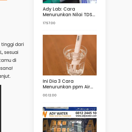
Ady Lab: Cara
Menurunkan Nilai TDS
Air | Harga Jual TDS
17.57.00
Meter | Harga TDS
Meter dan pH meter
Hidroponik | Digital
tinggi dari
, sesuai
tamu di
asana!
njut.
Ini Dia 3 Cara
Menurunkan ppm Air
Baku Hidroponik! | Ady
00.12.00
Water Jual Media Filter