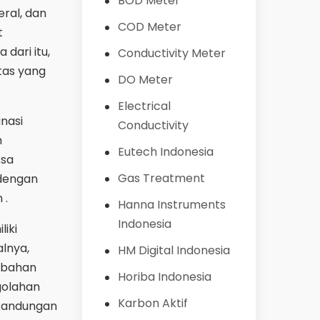
BOD Meter
eral, dan
COD Meter
t
dari itu,
Conductivity Meter
tas yang
DO Meter
Electrical
inasi
Conductivity
n
Eutech Indonesia
ksa
Gas Treatment
 dengan
 .
Hanna Instruments
Indonesia
liki
lnya,
HM Digital Indonesia
 bahan
Horiba Indonesia
golahan
Karbon Aktif
 kandungan