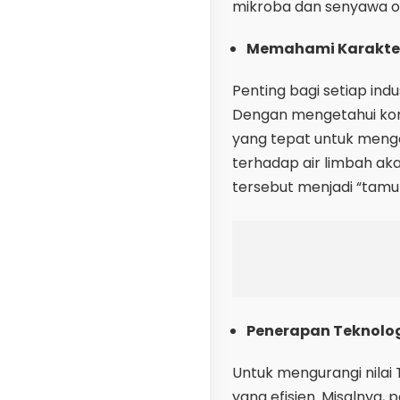
mikroba dan senyawa or
Memahami Karakteri
Penting bagi setiap ind
Dengan mengetahui komp
yang tepat untuk mengo
terhadap air limbah ak
tersebut menjadi “tamu 
Penerapan Teknolo
Untuk mengurangi nilai 
yang efisien. Misalnya, 