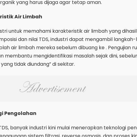
ganik yang harus dijaga agar tetap aman.
stik Air Limbah
ustri untuk memahami karakteristik air limbah yang dihasil
osisi dan nilai TDS, industri dapat mengambil langkah
lah air limbah mereka sebelum dibuang ke . Pengujian ru
an membantu mengidentifikasi masalah sejak dini, sebel
yang tidak diundang” di sekitar.
gi Pengolahan
TDS, banyak industri kini mulai menerapkan teknologi pe
penggunaan sistem filtrasi, reverse osmosis, dan proses ki