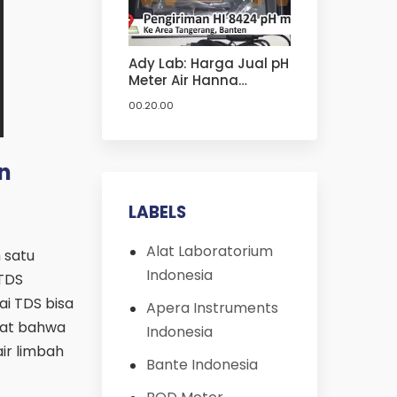
Ady Lab: Harga Jual pH
Meter Air Hanna
Instruments HI 8424
00.20.00
Termurah | Harga Jual
pH Meter Hanna
an
LABELS
Alat Laboratorium
 satu
Indonesia
 TDS
lai TDS bisa
Apera Instruments
ngat bahwa
Indonesia
ir limbah
Bante Indonesia