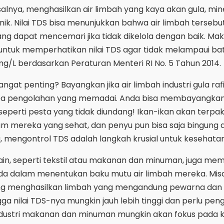
misalnya, menghasilkan air limbah yang kaya akan gula, min
ik. Nilai TDS bisa menunjukkan bahwa air limbah tersebu
 dapat mencemari jika tidak dikelola dengan baik. Maka 
ni untuk memperhatikan nilai TDS agar tidak melampaui ba
mg/L berdasarkan Peraturan Menteri RI No. 5 Tahun 2014.
ngat penting? Bayangkan jika air limbah industri gula raf
npa pengolahan yang memadai. Anda bisa membayangka
seperti pesta yang tidak diundang! Ikan-ikan akan terpa
 mereka yang sehat, dan penyu pun bisa saja bingung
, mengontrol TDS adalah langkah krusial untuk kesehatan
lain, seperti tekstil atau makanan dan minuman, juga memi
a dalam menentukan baku mutu air limbah mereka. Misa
erung menghasilkan limbah yang mengandung pewarna dan
ga nilai TDS-nya mungkin jauh lebih tinggi dan perlu pen
in, industri makanan dan minuman mungkin akan fokus pada