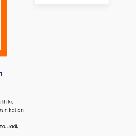
n
lih ke
sin kation
a. Jadi,