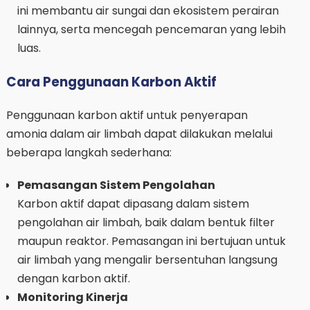
ini membantu air sungai dan ekosistem perairan
lainnya, serta mencegah pencemaran yang lebih
luas.
Cara Penggunaan Karbon Aktif
Penggunaan karbon aktif untuk penyerapan
amonia dalam air limbah dapat dilakukan melalui
beberapa langkah sederhana:
Pemasangan Sistem Pengolahan
Karbon aktif dapat dipasang dalam sistem
pengolahan air limbah, baik dalam bentuk filter
maupun reaktor. Pemasangan ini bertujuan untuk
air limbah yang mengalir bersentuhan langsung
dengan karbon aktif.
Monitoring Kinerja