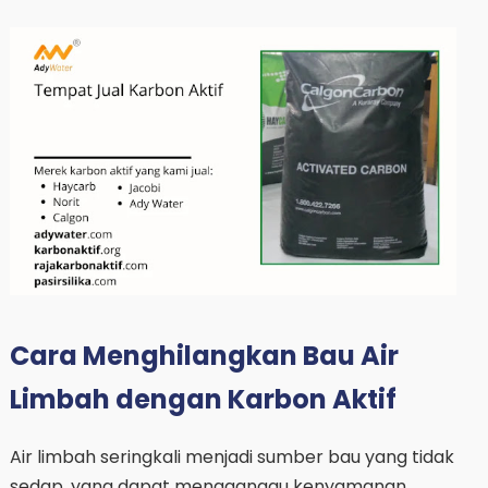
Cara Menghilangkan Bau Air
Limbah dengan Karbon Aktif
Air limbah seringkali menjadi sumber bau yang tidak
sedap, yang dapat mengganggu kenyamanan