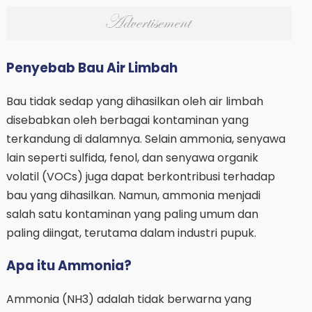
Penyebab Bau Air Limbah
Bau tidak sedap yang dihasilkan oleh air limbah
disebabkan oleh berbagai kontaminan yang
terkandung di dalamnya. Selain ammonia, senyawa
lain seperti sulfida, fenol, dan senyawa organik
volatil (VOCs) juga dapat berkontribusi terhadap
bau yang dihasilkan. Namun, ammonia menjadi
salah satu kontaminan yang paling umum dan
paling diingat, terutama dalam industri pupuk.
Apa itu Ammonia?
Ammonia (NH3) adalah tidak berwarna yang