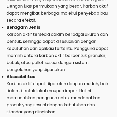
Dengan luas permukaan yang besar, karbon aktif
dapat mengikat berbagai molekul penyebab bau
secara efektif.
Beragam Jenis
Karbon aktif tersedia dalam berbagai ukuran dan
bentuk, sehingga dapat disesuaikan dengan
kebutuhan dan aplikasi tertentu. Pengguna dapat
memilih antara karbon aktif berbentuk granular,
bubuk, atau pellet sesuai dengan sistem
pengolahan yang digunakan.
Aksesibilitas
Karbon aktif dapat diperoleh dengan mudah, baik
dalam bentuk lokal maupun impor. Hal ini
memudahkan pengguna untuk mendapatkan
produk yang sesuai dengan kebutuhan dan
standar yang diinginkan.