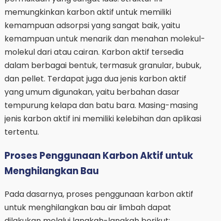
memungkinkan karbon aktif untuk memiliki
kemampuan adsorpsi yang sangat baik, yaitu
kemampuan untuk menarik dan menahan molekul-
molekul dari atau cairan. Karbon aktif tersedia
dalam berbagai bentuk, termasuk granular, bubuk,
dan pellet. Terdapat juga dua jenis karbon aktif
yang umum digunakan, yaitu berbahan dasar
tempurung kelapa dan batu bara. Masing-masing
jenis karbon aktif ini memiliki kelebihan dan aplikasi
tertentu.
Proses Penggunaan Karbon Aktif untuk
Menghilangkan Bau
Pada dasarnya, proses penggunaan karbon aktif
untuk menghilangkan bau air limbah dapat
dilakukan melalui langkah-langkah berikut: