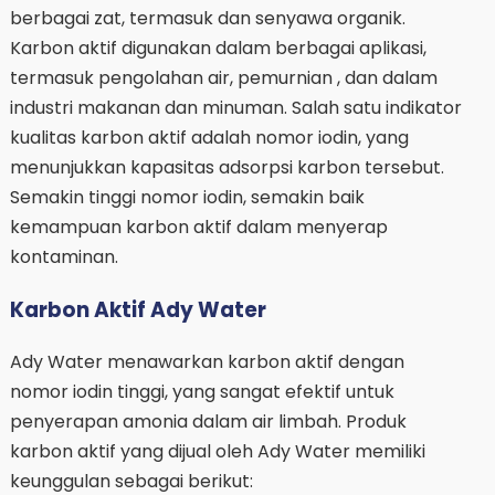
berbagai zat, termasuk dan senyawa organik.
Karbon aktif digunakan dalam berbagai aplikasi,
termasuk pengolahan air, pemurnian , dan dalam
industri makanan dan minuman. Salah satu indikator
kualitas karbon aktif adalah nomor iodin, yang
menunjukkan kapasitas adsorpsi karbon tersebut.
Semakin tinggi nomor iodin, semakin baik
kemampuan karbon aktif dalam menyerap
kontaminan.
Karbon Aktif Ady Water
Ady Water menawarkan karbon aktif dengan
nomor iodin tinggi, yang sangat efektif untuk
penyerapan amonia dalam air limbah. Produk
karbon aktif yang dijual oleh Ady Water memiliki
keunggulan sebagai berikut: