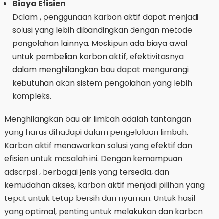
Biaya Efisien
Dalam , penggunaan karbon aktif dapat menjadi
solusi yang lebih dibandingkan dengan metode
pengolahan lainnya. Meskipun ada biaya awal
untuk pembelian karbon aktif, efektivitasnya
dalam menghilangkan bau dapat mengurangi
kebutuhan akan sistem pengolahan yang lebih
kompleks.
Menghilangkan bau air limbah adalah tantangan
yang harus dihadapi dalam pengelolaan limbah.
Karbon aktif menawarkan solusi yang efektif dan
efisien untuk masalah ini. Dengan kemampuan
adsorpsi , berbagai jenis yang tersedia, dan
kemudahan akses, karbon aktif menjadi pilihan yang
tepat untuk tetap bersih dan nyaman. Untuk hasil
yang optimal, penting untuk melakukan dan karbon