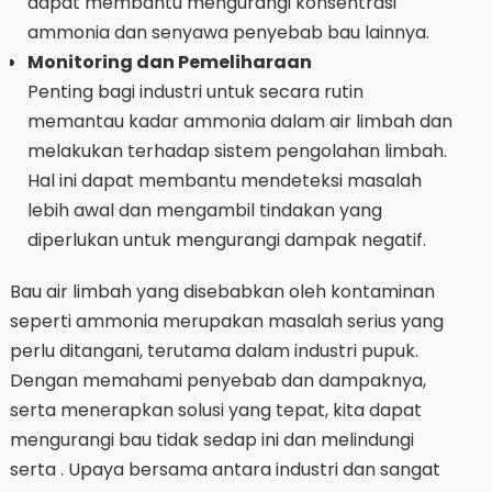
dapat membantu mengurangi konsentrasi
ammonia dan senyawa penyebab bau lainnya.
Monitoring dan Pemeliharaan
Penting bagi industri untuk secara rutin
memantau kadar ammonia dalam air limbah dan
melakukan terhadap sistem pengolahan limbah.
Hal ini dapat membantu mendeteksi masalah
lebih awal dan mengambil tindakan yang
diperlukan untuk mengurangi dampak negatif.
Bau air limbah yang disebabkan oleh kontaminan
seperti ammonia merupakan masalah serius yang
perlu ditangani, terutama dalam industri pupuk.
Dengan memahami penyebab dan dampaknya,
serta menerapkan solusi yang tepat, kita dapat
mengurangi bau tidak sedap ini dan melindungi
serta . Upaya bersama antara industri dan sangat