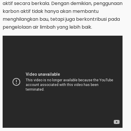
aktif secara berkala. Dengan demikian, penggunaan
karbon aktif tidak hanya akan membantu
menghilangkan bau, tetapi juga berkontribusi pada
pengelolaan air limbah yang lebih baik.