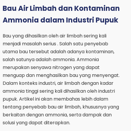
Bau Air Limbah dan Kontaminan
Ammonia dalam Industri Pupuk
Bau yang dihasilkan oleh air limbah sering kali
menjadi masalah serius . Salah satu penyebab
utama bau tersebut adalah adanya kontaminan,
salah satunya adalah ammonia. Ammonia
merupakan senyawa nitrogen yang dapat
menguap dan menghasilkan bau yang menyengat.
Dalam konteks industri, air limbah dengan kadar
ammonia tinggi sering kali dihasilkan oleh industri
pupuk. Artikel ini akan membahas lebih dalam
tentang penyebab bau air limbah, khususnya yang
berkaitan dengan ammonia, serta dampak dan
solusi yang dapat diterapkan.