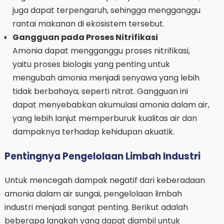
juga dapat terpengaruh, sehingga mengganggu
rantai makanan di ekosistem tersebut.
Gangguan pada Proses Nitrifikasi
Amonia dapat mengganggu proses nitrifikasi,
yaitu proses biologis yang penting untuk
mengubah amonia menjadi senyawa yang lebih
tidak berbahaya, seperti nitrat. Gangguan ini
dapat menyebabkan akumulasi amonia dalam air,
yang lebih lanjut memperburuk kualitas air dan
dampaknya terhadap kehidupan akuatik.
Pentingnya Pengelolaan Limbah Industri
Untuk mencegah dampak negatif dari keberadaan
amonia dalam air sungai, pengelolaan limbah
industri menjadi sangat penting. Berikut adalah
beberapa langkah yang dapat diambil untuk