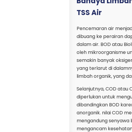
Bahaya Limbah
TSS Air
Pencemaran air menjadi 
dibuang ke perairan d
dalam air. BOD atau Bi
oleh mikroorganisme unt
semakin banyak oksigen
yang terlarut di dalamn
limbah organik, yang dap
Selanjutnya, COD atau
diperlukan untuk mengu
dibandingkan BOD kar
anorganik. nilai COD m
mengandung senyawa be
mengancam kesehatan 