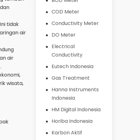
BOD Meter
 dan
COD Meter
Conductivity Meter
ni tidak
ringan air
DO Meter
Electrical
ndung
Conductivity
n air
.
Eutech Indonesia
ekonomi,
Gas Treatment
ik wisata,
Hanna Instruments
Indonesia
HM Digital Indonesia
Horiba Indonesia
mpak
Karbon Aktif