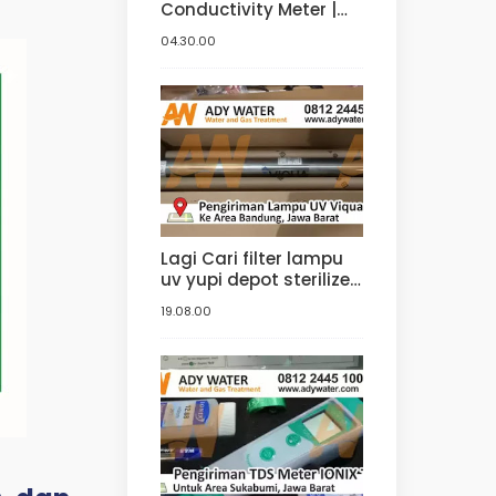
Conductivity Meter |
Jual Conductivity
04.30.00
Meter di Bandung.
Tangerang, Bogor,
Jakarta
Lagi Cari filter lampu
uv yupi depot sterilizer
? Ke ady water saja,
19.08.00
distributor yupi lampu
filter uv yang jual uv
sterilizer dengan
harga uv sterilizer
terbaik