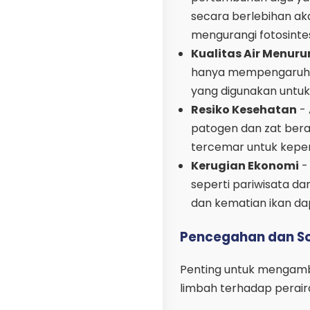
secara berlebihan ak
mengurangi fotosintes
Kualitas Air Menuru
hanya mempengaruhi k
yang digunakan untuk
Resiko Kesehatan
- 
patogen dan zat ber
tercemar untuk keper
Kerugian Ekonomi
-
seperti pariwisata da
dan kematian ikan da
Pencegahan dan So
Penting untuk mengam
limbah terhadap perair