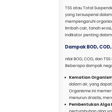
TSS atau Total Suspend
yang tersuspensi dalam
mempengaruhi organisme 
limbah cair, tanah ero
indikator penting dala
Dampak BOD, COD,
nilai BOD, COD, dan T
Beberapa dampak negati
Kematian Organism
dalam air, yang dapa
Organisme ini memerlu
menurun drastis, mer
Pembentukan Alga B
pertumbuhan alga yang