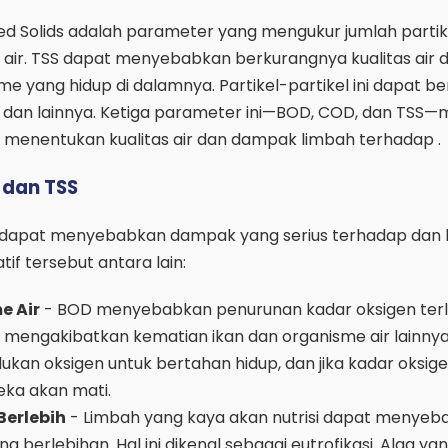
ed Solids adalah parameter yang mengukur jumlah partik
 air. TSS dapat menyebabkan berkurangnya kualitas air 
yang hidup di dalamnya. Partikel-partikel ini dapat ber
si, dan lainnya. Ketiga parameter ini—BOD, COD, dan TSS
m menentukan kualitas air dan dampak limbah terhadap .
 dan TSS
SS dapat menyebabkan dampak yang serius terhadap dan 
f tersebut antara lain:
e Air
- BOD menyebabkan penurunan kadar oksigen terl
t mengakibatkan kematian ikan dan organisme air lainnya
kan oksigen untuk bertahan hidup, dan jika kadar oksig
eka akan mati.
erlebih
- Limbah yang kaya akan nutrisi dapat menyeb
 berlebihan. Hal ini dikenal sebagai eutrofikasi. Alga y