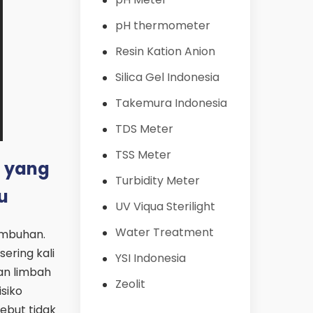
pH thermometer
Resin Kation Anion
Silica Gel Indonesia
Takemura Indonesia
TDS Meter
TSS Meter
u yang
Turbidity Meter
u
UV Viqua Sterilight
Water Treatment
umbuhan.
ering kali
YSI Indonesia
dan limbah
Zeolit
isiko
ebut tidak