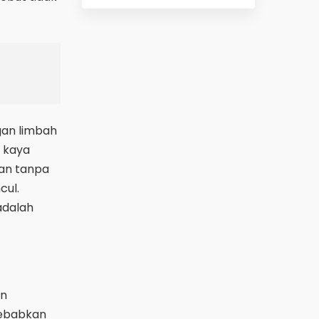
gan limbah
 kaya
kan tanpa
cul.
adalah
an
yebabkan