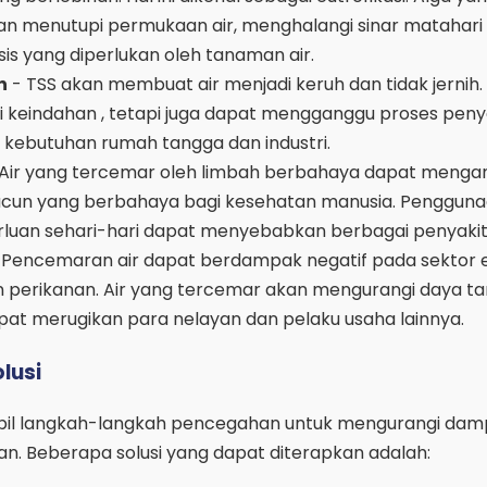
an menutupi permukaan air, menghalangi sinar matahari
is yang diperlukan oleh tanaman air.
n
- TSS akan membuat air menjadi keruh dan tidak jernih. I
eindahan , tetapi juga dapat mengganggu proses penya
 kebutuhan rumah tangga dan industri.
Air yang tercemar oleh limbah berbahaya dapat menga
acun yang berbahaya bagi kesehatan manusia. Penggunaa
luan sehari-hari dapat menyebabkan berbagai penyakit
 Pencemaran air dapat berdampak negatif pada sektor 
n perikanan. Air yang tercemar akan mengurangi daya tar
pat merugikan para nelayan dan pelaku usaha lainnya.
lusi
bil langkah-langkah pencegahan untuk mengurangi da
an. Beberapa solusi yang dapat diterapkan adalah: