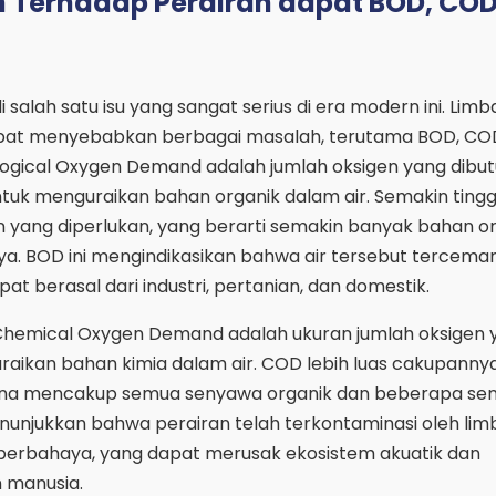
 Terhadap Perairan dapat BOD, COD
salah satu isu yang sangat serius di era modern ini. Lim
apat menyebabkan berbagai masalah, terutama BOD, COD
ological Oxygen Demand adalah jumlah oksigen yang dibu
uk menguraikan bahan organik dalam air. Semakin tinggi 
 yang diperlukan, yang berarti semakin banyak bahan o
ya. BOD ini mengindikasikan bahwa air tersebut tercemar
at berasal dari industri, pertanian, dan domestik.
 Chemical Oxygen Demand adalah ukuran jumlah oksigen 
raikan bahan kimia dalam air. COD lebih luas cakupanny
ena mencakup semua senyawa organik dan beberapa se
enunjukkan bahwa perairan telah terkontaminasi oleh li
rbahaya, yang dapat merusak ekosistem akuatik dan
manusia.