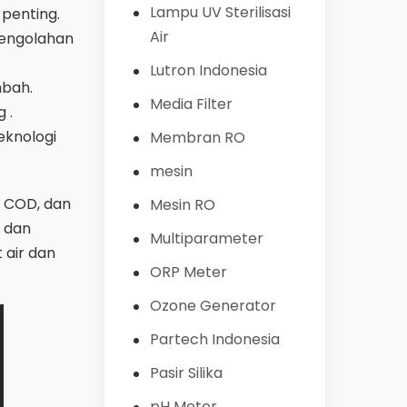
Lampu UV Sterilisasi
penting.
Air
 pengolahan
Lutron Indonesia
mbah.
Media Filter
 .
eknologi
Membran RO
mesin
, COD, dan
Mesin RO
 dan
Multiparameter
 air dan
ORP Meter
Ozone Generator
Partech Indonesia
Pasir Silika
pH Meter