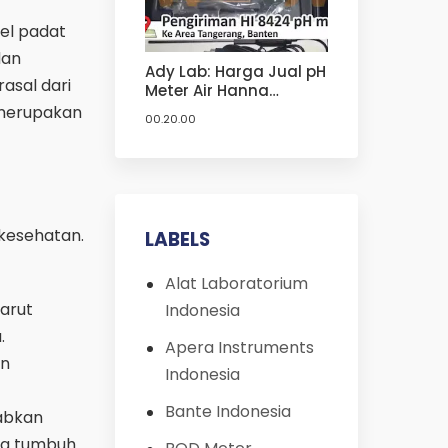
el padat
dan
Ady Lab: Harga Jual pH
asal dari
Meter Air Hanna
Instruments HI 8424
—merupakan
00.20.00
Termurah | Harga Jual
pH Meter Hanna
kesehatan.
LABELS
Alat Laboratorium
arut
Indonesia
.
Apera Instruments
en
Indonesia
Bante Indonesia
abkan
ang tumbuh