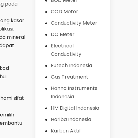
BOD Meter
ung pada
COD Meter
yang kasar
Conductivity Meter
ikasi.
DO Meter
da mineral
 dapat
Electrical
Conductivity
Eutech Indonesia
kasi
hui
Gas Treatment
Hanna Instruments
Indonesia
hami sifat
HM Digital Indonesia
emilih
Horiba Indonesia
 membantu
Karbon Aktif