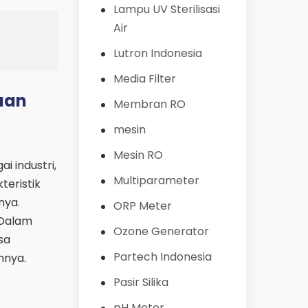
Lampu UV Sterilisasi
Air
Lutron Indonesia
Media Filter
daan
Membran RO
mesin
Mesin RO
i industri,
Multiparameter
teristik
nya.
ORP Meter
 Dalam
Ozone Generator
sa
Partech Indonesia
nnya.
Pasir Silika
pH Meter