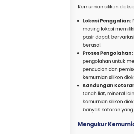
Kemurnian silikon dioks
Lokasi Penggalian:
P
masing lokasi memilik
pasir dapat bervarias
berasal.
Proses Pengolahan:
pengolahan untuk men
pencucian dan pemisa
kemurnian silikon dio
Kandungan Kotoran
tanah liat, mineral l
kemurnian silikon di
banyak kotoran yang 
Mengukur Kemurnian