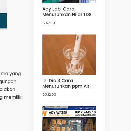
Ady Lab: Cara
Menurunkan Nilai TDS
Air | Harga Jual TDS
17.57.00
Meter | Harga TDS
Meter dan pH meter
Hidroponik | Digital
tama yang
Ini Dia 3 Cara
ngungan
Menurunkan ppm Air
ta akan
Baku Hidroponik! | Ady
00.12.00
g memiliki
Water Jual Media Filter