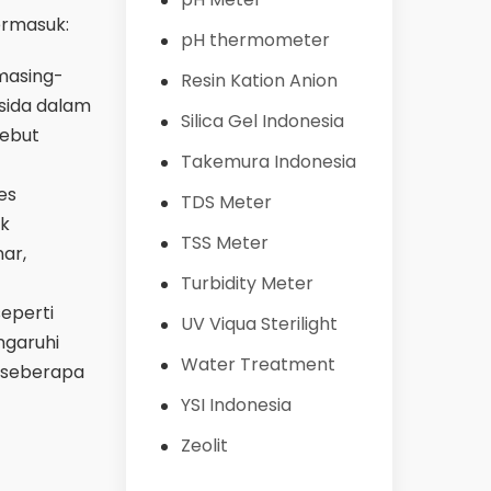
termasuk:
pH thermometer
 masing-
Resin Kation Anion
ksida dalam
Silica Gel Indonesia
sebut
Takemura Indonesia
ses
TDS Meter
uk
TSS Meter
ar,
Turbidity Meter
seperti
UV Viqua Sterilight
ngaruhi
Water Treatment
a seberapa
YSI Indonesia
Zeolit