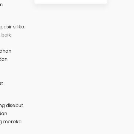
an
sir silika.
 baik
bahan
 dan
at
ng disebut
dan
ng mereka