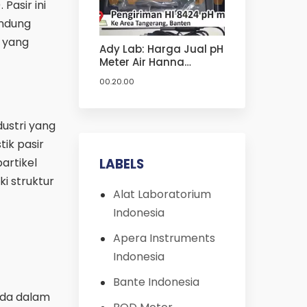
 Pasir ini
andung
s yang
Ady Lab: Harga Jual pH
Meter Air Hanna
Instruments HI 8424
00.20.00
Termurah | Harga Jual
pH Meter Hanna
dustri yang
ik pasir
partikel
LABELS
ki struktur
Alat Laboratorium
Indonesia
Apera Instruments
Indonesia
Bante Indonesia
ida dalam