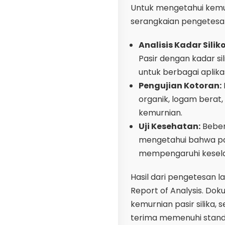
Untuk mengetahui kemurn
serangkaian pengetesan 
Analisis Kadar Silik
Pasir dengan kadar sil
untuk berbagai aplikasi
Pengujian Kotoran:
organik, logam berat
kemurnian.
Uji Kesehatan:
Beber
mengetahui bahwa pa
mempengaruhi kesela
Hasil dari pengetesan l
Report of Analysis. Do
kemurnian pasir silika
terima memenuhi standa