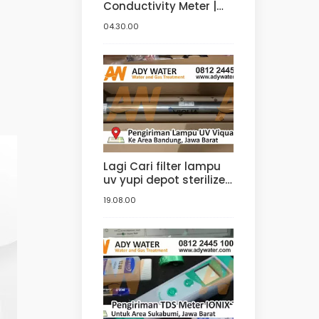
Conductivity Meter |
Jual Conductivity
04.30.00
Meter di Bandung.
Tangerang, Bogor,
Jakarta
Lagi Cari filter lampu
uv yupi depot sterilizer
? Ke ady water saja,
19.08.00
distributor yupi lampu
filter uv yang jual uv
sterilizer dengan
harga uv sterilizer
terbaik