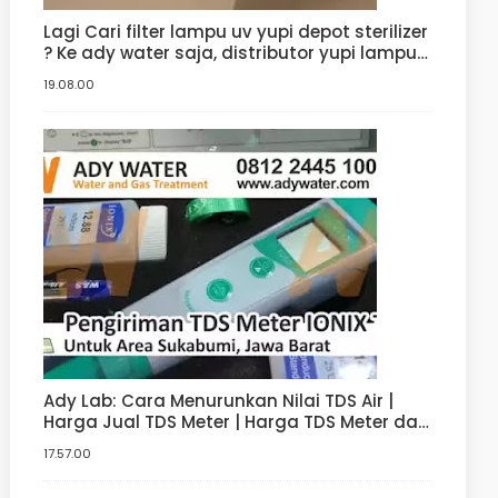
Lagi Cari filter lampu uv yupi depot sterilizer
? Ke ady water saja, distributor yupi lampu
filter uv yang jual uv sterilizer dengan harga
19.08.00
uv sterilizer terbaik
Ady Lab: Cara Menurunkan Nilai TDS Air |
Harga Jual TDS Meter | Harga TDS Meter dan
pH meter Hidroponik | Digital
17.57.00