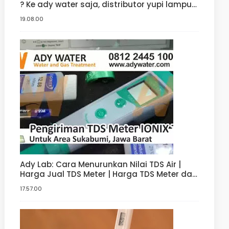
? Ke ady water saja, distributor yupi lampu
filter uv yang jual uv sterilizer dengan harga
19.08.00
uv sterilizer terbaik
Ady Lab: Cara Menurunkan Nilai TDS Air |
Harga Jual TDS Meter | Harga TDS Meter dan
pH meter Hidroponik | Digital
17.57.00