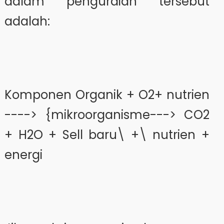
dalam penguraian tersebut
adalah:
Komponen Organik + O2+ nutrien
----> {mikroorganisme---> CO2
+ H2O + Sell baru\ +\ nutrien +
energi