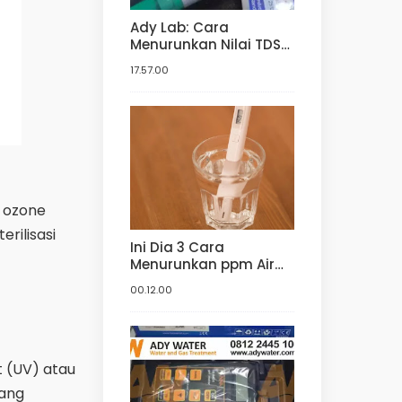
Ady Lab: Cara
Menurunkan Nilai TDS
Air | Harga Jual TDS
17.57.00
Meter | Harga TDS
Meter dan pH meter
Hidroponik | Digital
 ozone
rilisasi
Ini Dia 3 Cara
Menurunkan ppm Air
Baku Hidroponik! | Ady
00.12.00
Water Jual Media Filter
et (UV) atau
yang