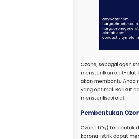
Ozone, sebagai agen ster
mensterilkan alat-ala
akan membantu Anda me
yang optimal. Berikut a
mensterilisasi alat:
Pembentukan Ozo
Ozone (O
) terbentuk d
3
korona listrik dapat m