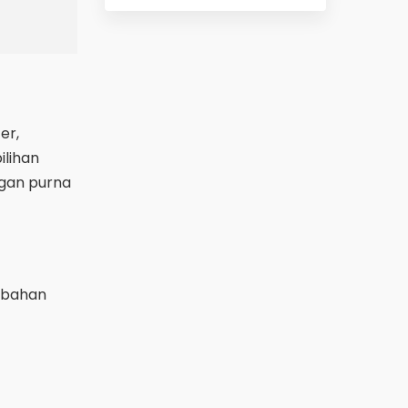
er,
ilihan
ngan purna
i bahan