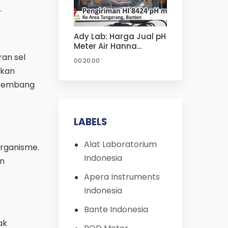
.
Ady Lab: Harga Jual pH
Meter Air Hanna
Instruments HI 8424
an sel
00.20.00
Termurah | Harga Jual
akan
pH Meter Hanna
rkembang
LABELS
Alat Laboratorium
organisme.
Indonesia
an
Apera Instruments
Indonesia
Bante Indonesia
ak