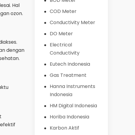
BOD Meter
esai. Hal
COD Meter
gan ozon.
Conductivity Meter
DO Meter
diakses.
Electrical
kan dengan
Conductivity
esehatan.
Eutech Indonesia
Gas Treatment
Hanna Instruments
aktu
Indonesia
HM Digital Indonesia
t
Horiba Indonesia
efektif
Karbon Aktif