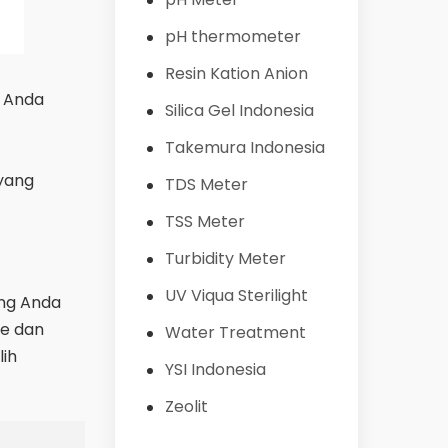
pH thermometer
Resin Kation Anion
r Anda
Silica Gel Indonesia
Takemura Indonesia
 yang
TDS Meter
TSS Meter
Turbidity Meter
UV Viqua Sterilight
ang Anda
me dan
Water Treatment
lih
YSI Indonesia
Zeolit