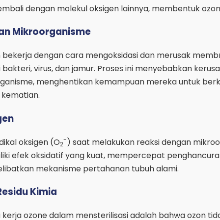
mbali dengan molekul oksigen lainnya, membentuk ozon
an Mikroorganisme
on bekerja dengan cara mengoksidasi dan merusak membr
bakteri, virus, dan jamur. Proses ini menyebabkan kerus
oorganisme, menghentikan kemampuan mereka untuk be
 kematian.
gen
-
ikal oksigen (O
) saat melakukan reaksi dengan mikro
2
iliki efek oksidatif yang kuat, mempercepat penghancur
libatkan mekanisme pertahanan tubuh alami.
Residu Kimia
kerja ozone dalam mensterilisasi adalah bahwa ozon tid