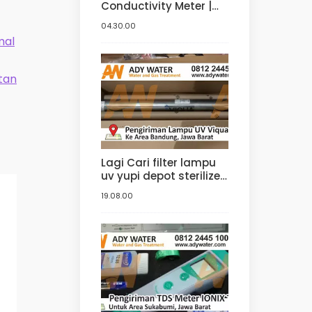
Conductivity Meter |
Jual Conductivity
04.30.00
Meter di Bandung.
mal
Tangerang, Bogor,
Jakarta
atan
Lagi Cari filter lampu
uv yupi depot sterilizer
? Ke ady water saja,
19.08.00
distributor yupi lampu
filter uv yang jual uv
sterilizer dengan
harga uv sterilizer
terbaik